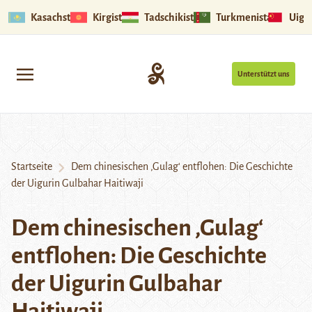
Kasachstan
Kirgistan
Tadschikistan
Turkmenistan
Uigu
Unterstützt uns
Startseite
Dem chinesischen ‚Gulag‘ entflohen: Die Geschichte
der Uigurin Gulbahar Haitiwaji
Dem chinesischen ‚Gulag‘
entflohen: Die Geschichte
der Uigurin Gulbahar
Haitiwaji