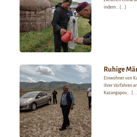
indem…
[...]
Ruhige Mä
Einwohner von Kar
ihrer Vorfahren a
Kazangapov,…
[...