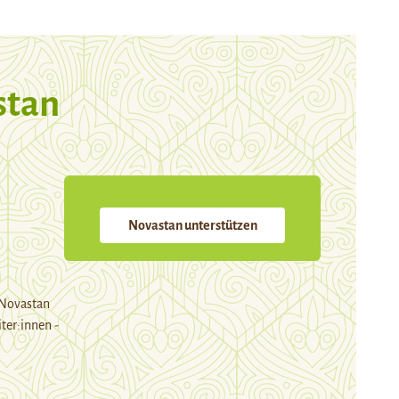
stan
Novastan unterstützen
 Novastan
ter:innen -