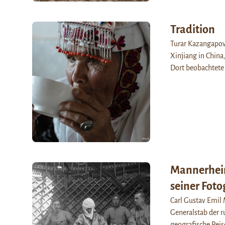
Tradition
Turar Kazangapov,
Xinjiang in China
Dort beobachtete
Mannerheim
seiner Foto
Carl Gustav Emil 
Generalstab der r
geografische Reis