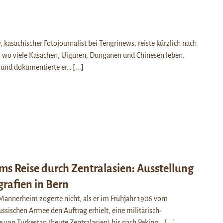
 kasachischer Fotojournalist bei Tengrinews, reiste kürzlich nach
, wo viele Kasachen, Uiguren, Dunganen und Chinesen leben.
 und dokumentierte er…
[...]
s Reise durch Zentralasien: Ausstellung
grafien in Bern
Mannerheim zögerte nicht, als er im Frühjahr 1906 vom
ussischen Armee den Auftrag erhielt, eine militärisch-
e von Turkestan (heute Zentralasien) bis nach Peking…
[...]