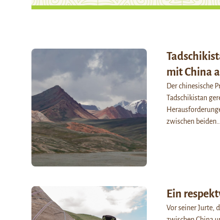
Tadschikist
mit China 
Der chinesische P
Tadschikistan ger
Herausforderunge
zwischen beiden
Ein respek
Vor seiner Jurte,
zwischen China un