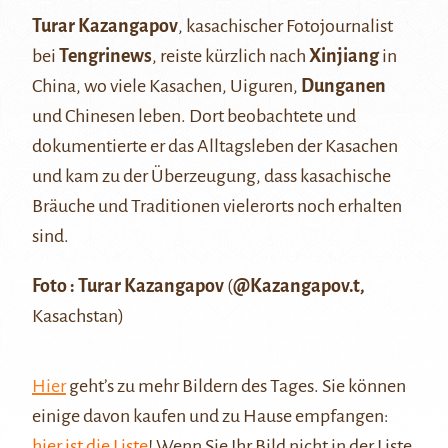
Turar Kazangapov
, kasachischer Fotojournalist
bei
Tengrinews
, reiste kürzlich nach
Xinjiang
in
China, wo viele Kasachen, Uiguren,
Dunganen
und Chinesen leben. Dort beobachtete und
dokumentierte er das Alltagsleben der Kasachen
und kam zu der Überzeugung, dass kasachische
Bräuche und Traditionen vielerorts noch erhalten
sind.
Foto : Turar Kazangapov
(
@Kazangapov.t
,
Kasachstan)
Hier
geht’s zu mehr Bildern des Tages. Sie können
einige davon kaufen und zu Hause empfangen:
hier ist die Liste
! Wenn Sie Ihr Bild nicht in der Liste