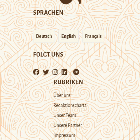
SPRACHEN
Deutsch
English
Français
FOLGT UNS
RUBRIKEN
Über uns
Redaktionscharta
Unser Team
Unsere Partner
Impressum