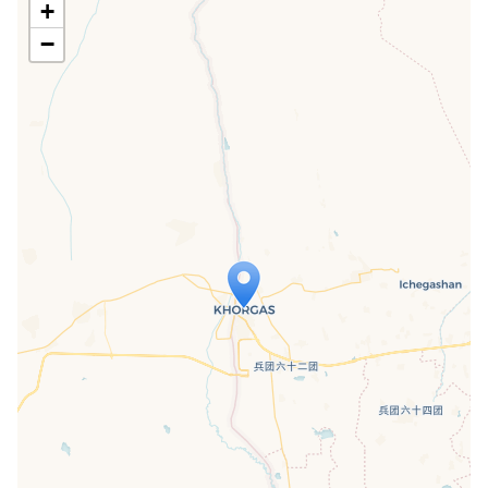
+
−
Travelers' Map wird geladen …
Wenn du dies siehst, nachdem deine
Seite vollständig geladen wurde,
fehlen leafletJS-Dateien.