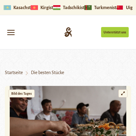
Kasachstan
Kirgistan
Tadschikistan
Turkmenistan
Uigu
Unterstützt uns
Startseite
Die besten Stücke
Bild des Tages