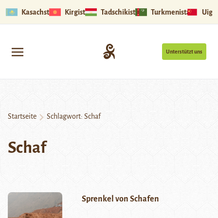
Kasachstan
Kirgistan
Tadschikistan
Turkmenistan
Uigu
Unterstützt uns
Startseite
Schlagwort:
Schaf
Schaf
Sprenkel von Schafen