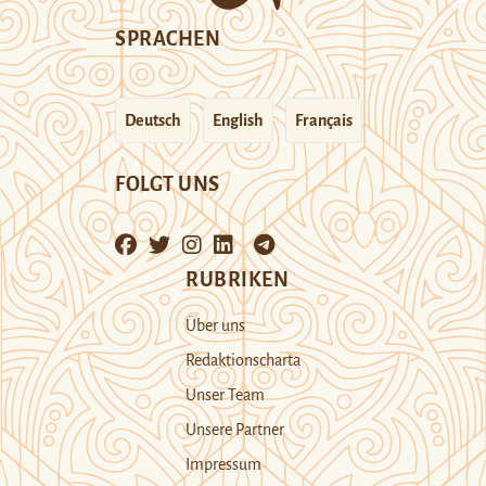
SPRACHEN
Deutsch
English
Français
FOLGT UNS
RUBRIKEN
Über uns
Redaktionscharta
Unser Team
Unsere Partner
Impressum