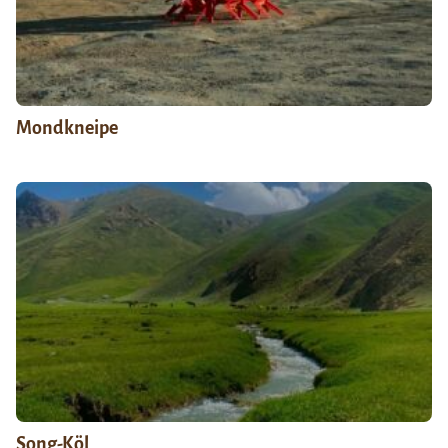
Mondkneipe
Song-Köl