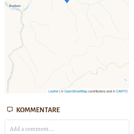
Wenn du dies siehst, nachdem deine
Seite vollständig geladen wurde,
fehlen leafletJS-Dateien.
Leaflet
| ©
OpenStreetMap
contributors and ©
CARTO
KOMMENTARE