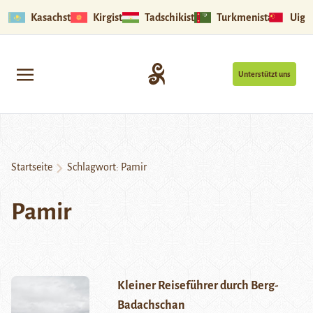
Kasachstan
Kirgistan
Tadschikistan
Turkmenistan
Uigu
Unterstützt uns
Startseite
Schlagwort:
Pamir
Pamir
Kleiner Reiseführer durch Berg-
Badachschan