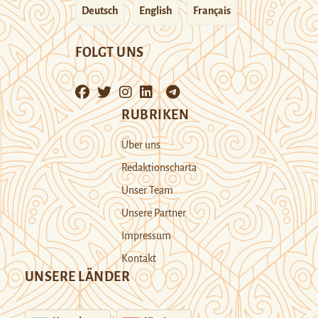
Deutsch
English
Français
FOLGT UNS
RUBRIKEN
Über uns
Redaktionscharta
Unser Team
Unsere Partner
Impressum
Kontakt
UNSERE LÄNDER