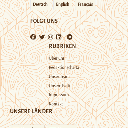
Deutsch
English
Français
FOLGT UNS
RUBRIKEN
Über uns
Redaktionscharta
Unser Team
Unsere Partner
Impressum
Kontakt
UNSERE LÄNDER