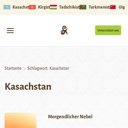
Kasachstan
Kirgistan
Tadschikistan
Turkmenistan
Uigu
Unterstützt uns
Startseite
Schlagwort:
Kasachstan
Kasachstan
Morgendlicher Nebel