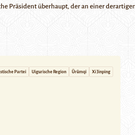
ische Präsident überhaupt, der an einer derartig
tische Partei
Uigurische Region
Ürümqi
Xi Jinping