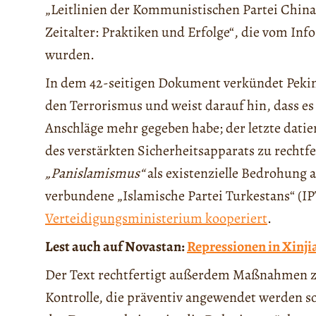
„Leitlinien der Kommunistischen Partei China
Zeitalter: Praktiken und Erfolge“, die vom In
wurden.
In dem 42-seitigen Dokument verkündet Peki
den Terrorismus und weist darauf hin, dass es
Anschläge mehr gegeben habe; der letzte dati
des verstärkten Sicherheitsapparats zu rechtf
„Panislamismus“
als existenzielle Bedrohung a
verbundene „Islamische Partei Turkestans“ (IP
Verteidigungsministerium kooperiert
.
Lest auch auf Novastan:
Repressionen in Xinjia
Der Text rechtfertigt außerdem Maßnahmen 
Kontrolle, die präventiv angewendet werden s