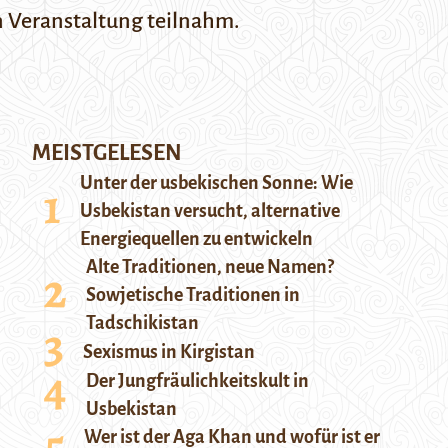
en Veranstaltung teilnahm.
MEISTGELESEN
Unter der usbekischen Sonne: Wie
Usbekistan versucht, alternative
Energiequellen zu entwickeln
Alte Traditionen, neue Namen?
Sowjetische Traditionen in
Tadschikistan
Sexismus in Kirgistan
Der Jungfräulichkeitskult in
Usbekistan
Wer ist der Aga Khan und wofür ist er