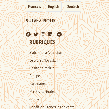
Français
English
Deutsch
SUIVEZ-NOUS
RUBRIQUES
S’abonner à Novastan
Le projet Novastan
Charte éditoriale
Equipe
Partenaires
Mentions légales
Contact
Conditions générales de vente