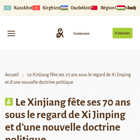
Kazakhstan
Kirghizstan
Ouzbékistan
Région Ouïghoure
Tadjik
S’abonner
Connexion
Accueil
Le Xinjiang fête ses 70 ans sous le regard de Xi Jinping
et d’une nouvelle doctrine politique
Le Xinjiang fête ses 70 ans
sous le regard de Xi Jinping
et d’une nouvelle doctrine
politique