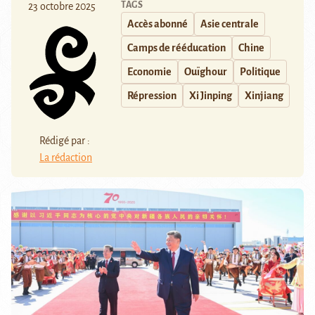
TAGS
23 octobre 2025
Accès abonné
Asie centrale
Camps de rééducation
Chine
Economie
Ouïghour
Politique
Répression
Xi Jinping
Xinjiang
Rédigé par :
La rédaction