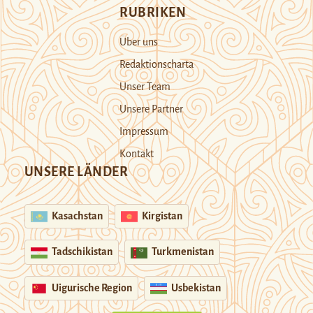
RUBRIKEN
Über uns
Redaktionscharta
Unser Team
Unsere Partner
Impressum
Kontakt
UNSERE LÄNDER
Kasachstan
Kirgistan
Tadschikistan
Turkmenistan
Uigurische Region
Usbekistan