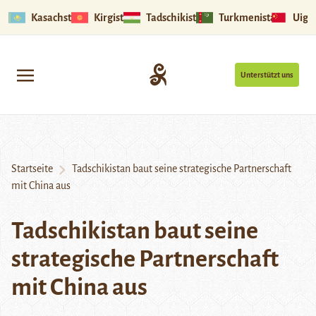
Kasachstan
Kirgistan
Tadschikistan
Turkmenistan
Uigu
Unterstützt uns
Startseite
Tadschikistan baut seine strategische Partnerschaft
mit China aus
Tadschikistan baut seine
strategische Partnerschaft
mit China aus