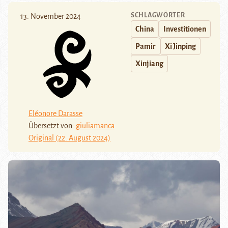
SCHLAGWÖRTER
13. November 2024
China
Investitionen
Pamir
Xi Jinping
Xinjiang
Eléonore Darasse
Übersetzt von:
giuliamanca
Original (22. August 2024)