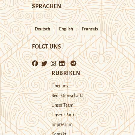
SPRACHEN
Deutsch
English
Français
FOLGT UNS
RUBRIKEN
Über uns
Redaktionscharta
Unser Team
Unsere Partner
Impressum
Kontakt