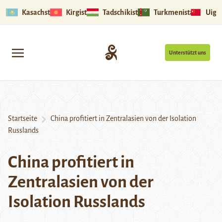
Kasachstan
Kirgistan
Tadschikistan
Turkmenistan
Uigu
Unterstützt uns
Startseite
China profitiert in Zentralasien von der Isolation
Russlands
China profitiert in
Zentralasien von der
Isolation Russlands