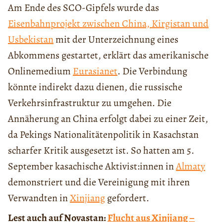
Am Ende des SCO-Gipfels wurde das
Eisenbahnprojekt zwischen China, Kirgistan und
Usbekistan
mit der Unterzeichnung eines
Abkommens gestartet, erklärt das amerikanische
Onlinemedium
Eurasianet
. Die Verbindung
könnte indirekt dazu dienen, die russische
Verkehrsinfrastruktur zu umgehen. Die
Annäherung an China erfolgt dabei zu einer Zeit,
da Pekings Nationalitätenpolitik in Kasachstan
scharfer Kritik ausgesetzt ist. So hatten am 5.
September kasachische Aktivist:innen in
Almaty
demonstriert und die Vereinigung mit ihren
Verwandten in
Xinjiang
gefordert.
Lest auch auf Novastan:
Flucht aus Xinjiang –