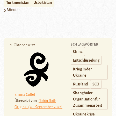
Turkmenistan
Usbekistan
5 Minuten
SCHLAGWÖRTER
1. Oktober 2022
China
Entschlüsselung
Krieg in der
Ukraine
Russland
SCO
Shanghaier
Emma Collet
Organisation für
Übersetzt von:
Robin Roth
Zusammenarbeit
Original (26. September 2022)
Ukrainekrise