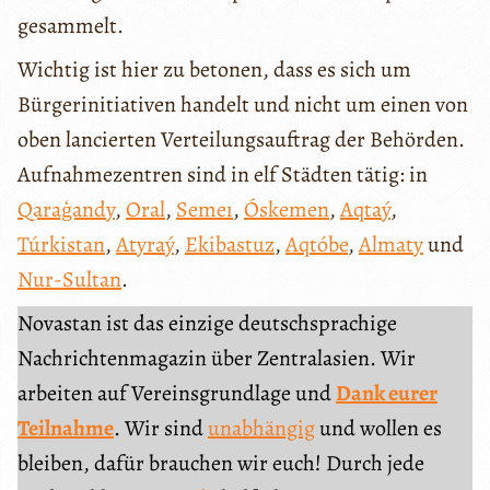
gesammelt.
Wichtig ist hier zu betonen, dass es sich um
Bürgerinitiativen handelt und nicht um einen von
oben lancierten Verteilungsauftrag der Behörden.
Aufnahmezentren sind in elf Städten tätig: in
Qaraģandy
,
Oral
,
Semeı
,
Óskemen
,
Aqtaý
,
Túrkistan
,
Atyraý
,
Ekibastuz
,
Aqtóbe
,
Almaty
und
Nur-Sultan
.
Novastan ist das einzige deutschsprachige
Nachrichtenmagazin über Zentralasien. Wir
arbeiten auf Vereinsgrundlage und
Dank eurer
Teilnahme
. Wir sind
unabhängig
und wollen es
bleiben, dafür brauchen wir euch! Durch jede