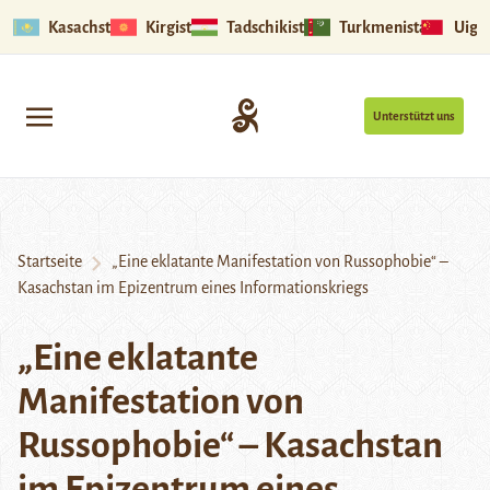
Kasachstan
Kirgistan
Tadschikistan
Turkmenistan
Uigu
Unterstützt uns
Startseite
„Eine eklatante Manifestation von Russophobie“ –
Kasachstan im Epizentrum eines Informationskriegs
„Eine eklatante
Manifestation von
Russophobie“ – Kasachstan
im Epizentrum eines