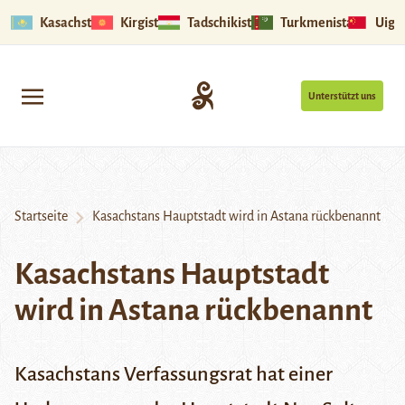
Kasachstan
Kirgistan
Tadschikistan
Turkmenistan
Uigu
Unterstützt uns
Startseite
Kasachstans Hauptstadt wird in Astana rückbenannt
Kasachstans Hauptstadt
wird in Astana rückbenannt
Kasachstans Verfassungsrat hat einer