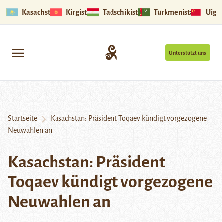
Kasachstan
Kirgistan
Tadschikistan
Turkmenistan
Uigu
Unterstützt uns
Startseite
Kasachstan: Präsident Toqaev kündigt vorgezogene
Neuwahlen an
Kasachstan: Präsident
Toqaev kündigt vorgezogene
Neuwahlen an