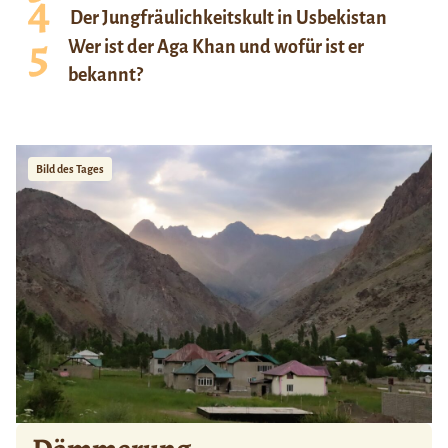
Der Jungfräulichkeitskult in Usbekistan
Wer ist der Aga Khan und wofür ist er
bekannt?
Bild des Tages