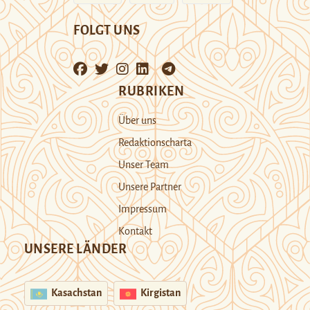
FOLGT UNS
RUBRIKEN
Über uns
Redaktionscharta
Unser Team
Unsere Partner
Impressum
Kontakt
UNSERE LÄNDER
Kasachstan
Kirgistan