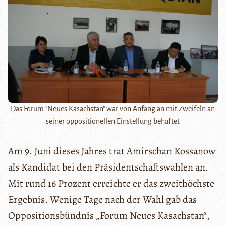
Das Forum "Neues Kasachstan" war von Anfang an mit Zweifeln an
seiner oppositionellen Einstellung behaftet
Am 9. Juni dieses Jahres trat Amirschan Kossanow
als Kandidat bei den Präsidentschaftswahlen an.
Mit rund 16 Prozent erreichte er das zweithöchste
Ergebnis. Wenige Tage nach der Wahl gab das
Oppositionsbündnis „Forum Neues Kasachstan“,