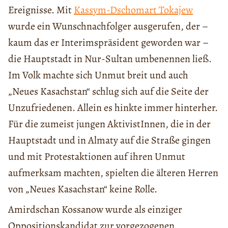
Ereignisse. Mit
Kassym-Dschomart Tokajew
wurde ein Wunschnachfolger ausgerufen, der –
kaum das er Interimspräsident geworden war –
die Hauptstadt in Nur-Sultan umbenennen ließ.
Im Volk machte sich Unmut breit und auch
„Neues Kasachstan“ schlug sich auf die Seite der
Unzufriedenen. Allein es hinkte immer hinterher.
Für die zumeist jungen AktivistInnen, die in der
Hauptstadt und in Almaty auf die Straße gingen
und mit Protestaktionen auf ihren Unmut
aufmerksam machten, spielten die älteren Herren
von „Neues Kasachstan“ keine Rolle.
Amirdschan Kossanow wurde als einziger
Oppositionskandidat zur vorgezogenen