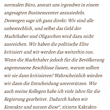
normalen Büro, anstatt uns irgendwo in einem
angesagten Businesscenter anzusiedeln.
Deswegen sage ich ganz direkt: Wir sind alle
unbestechlich, und selbst das Geld der
Machthaber und Oligarchen wird dazu nicht
ausreichen. Wir haben die politische Elite
kritisiert und wir werden das weiterhin tun.
Wenn die Machthaber jedoch für die Bevölkerung
angemessene Beschlüsse fassen, warum sollten
wir sie dann kritisieren? Wahrscheinlich würden
wir dann die Entscheidung unterstützen. Wie
auch meine Kollegen habe ich viele Jahre für die
Regierung gearbeitet. Dadurch haben wir
Kontakte und nutzen diese“,
zitierte Kaktakto