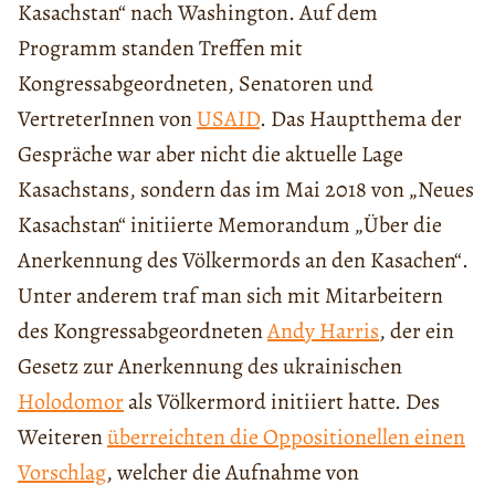
Kasachstan“ nach Washington. Auf dem
Programm standen Treffen mit
Kongressabgeordneten, Senatoren und
VertreterInnen von
USAID
. Das Hauptthema der
Gespräche war aber nicht die aktuelle Lage
Kasachstans, sondern das im Mai 2018 von „Neues
Kasachstan“ initiierte Memorandum „Über die
Anerkennung des Völkermords an den Kasachen“.
Unter anderem traf man sich mit Mitarbeitern
des Kongressabgeordneten
Andy Harris
, der ein
Gesetz zur Anerkennung des ukrainischen
Holodomor
als Völkermord initiiert hatte. Des
Weiteren
überreichten die Oppositionellen einen
Vorschlag
, welcher die Aufnahme von