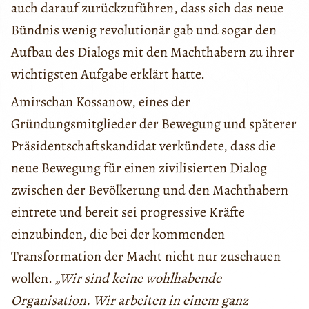
auch darauf zurückzuführen, dass sich das neue
Bündnis wenig revolutionär gab und sogar den
Aufbau des Dialogs mit den Machthabern zu ihrer
wichtigsten Aufgabe erklärt hatte.
Amirschan Kossanow, eines der
Gründungsmitglieder der Bewegung und späterer
Präsidentschaftskandidat verkündete, dass die
neue Bewegung für einen zivilisierten Dialog
zwischen der Bevölkerung und den Machthabern
eintrete und bereit sei progressive Kräfte
einzubinden, die bei der kommenden
Transformation der Macht nicht nur zuschauen
wollen.
„Wir sind keine wohlhabende
Organisation. Wir arbeiten in einem ganz