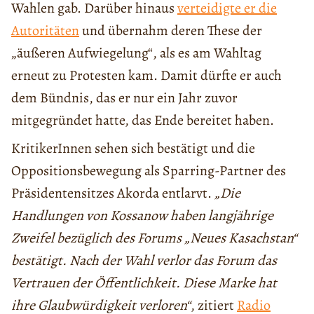
Wahlen gab. Darüber hinaus
verteidigte er die
Autoritäten
und übernahm deren These der
„äußeren Aufwiegelung“, als es am Wahltag
erneut zu Protesten kam. Damit dürfte er auch
dem Bündnis, das er nur ein Jahr zuvor
mitgegründet hatte, das Ende bereitet haben.
KritikerInnen sehen sich bestätigt und die
Oppositionsbewegung als Sparring-Partner des
Präsidentensitzes Akorda entlarvt.
„Die
Handlungen von Kossanow haben langjährige
Zweifel bezüglich des Forums „Neues Kasachstan“
bestätigt. Nach der Wahl verlor das Forum das
Vertrauen der Öffentlichkeit. Diese Marke hat
ihre Glaubwürdigkeit verloren“
, zitiert
Radio