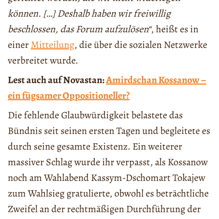
können. […] Deshalb haben wir freiwillig
beschlossen, das Forum aufzulösen“
, heißt es in
einer
Mitteilung
, die über die sozialen Netzwerke
verbreitet wurde.
Lest auch auf Novastan:
Amirdschan Kossanow –
ein fügsamer Oppositioneller?
Die fehlende Glaubwürdigkeit belastete das
Bündnis seit seinen ersten Tagen und begleitete es
durch seine gesamte Existenz. Ein weiterer
massiver Schlag wurde ihr verpasst, als Kossanow
noch am Wahlabend Kassym-Dschomart Tokajew
zum Wahlsieg gratulierte, obwohl es beträchtliche
Zweifel an der rechtmäßigen Durchführung der