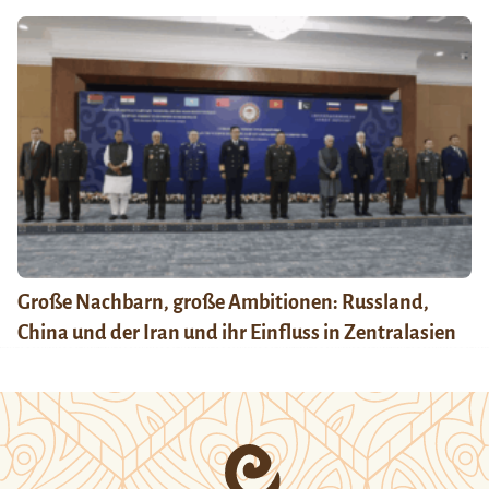
Große Nachbarn, große Ambitionen: Russland,
China und der Iran und ihr Einfluss in Zentralasien