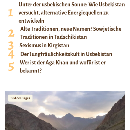
Unter der usbekischen Sonne: Wie Usbekistan
versucht, alternative Energiequellen zu
entwickeln
Alte Traditionen, neue Namen? Sowjetische
Traditionen in Tadschikistan
Sexismus in Kirgistan
Der Jungfräulichkeitskult in Usbekistan
Wer ist der Aga Khan und wofür ist er
bekannt?
Bild des Tages