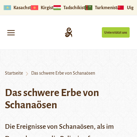
Kasachstan
Kirgistan
Tadschikistan
Turkmenistan
Uigu
Unterstützt uns
Startseite
Das schwere Erbe von Schanaösen
Das schwere Erbe von
Schanaösen
Die Ereignisse von
Schanaösen
, als im