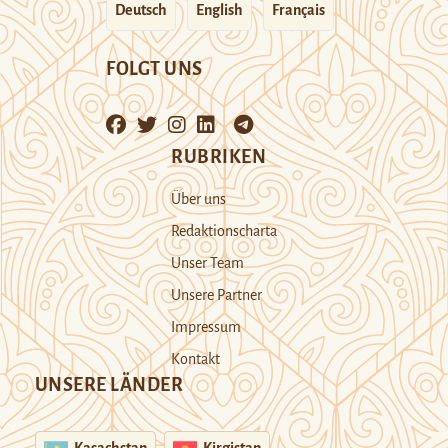
Deutsch
English
Français
FOLGT UNS
RUBRIKEN
Über uns
Redaktionscharta
Unser Team
Unsere Partner
Impressum
Kontakt
UNSERE LÄNDER
Kasachstan
Kirgistan