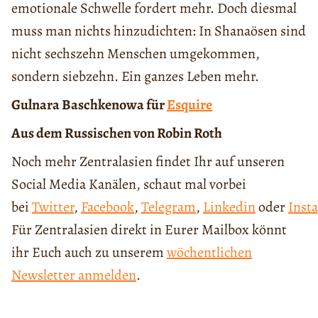
emotionale Schwelle fordert mehr. Doch diesmal
muss man nichts hinzudichten: In Shanaösen sind
nicht sechszehn Menschen umgekommen,
sondern siebzehn. Ein ganzes Leben mehr.
Gulnara Baschkenowa für
Esquire
Aus dem Russischen von Robin Roth
Noch mehr Zentralasien findet Ihr auf unseren
Social Media Kanälen, schaut mal vorbei
bei
Twitter
,
Facebook
,
Telegram
,
Linkedin
oder
Inst
Für Zentralasien direkt in Eurer Mailbox könnt
ihr Euch auch zu unserem
wöchentlichen
Newsletter anmelden
.