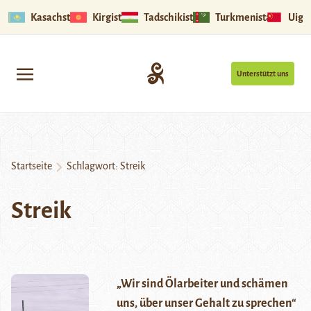
Kasachstan
Kirgistan
Tadschikistan
Turkmenistan
Uigu
Unterstützt uns
Startseite
Schlagwort:
Streik
Streik
„Wir sind Ölarbeiter und schämen
uns, über unser Gehalt zu sprechen“