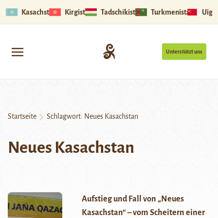
Kasachstan
Kirgistan
Tadschikistan
Turkmenistan
Uigu
Unterstützt uns
Startseite
Schlagwort:
Neues Kasachstan
Neues Kasachstan
Aufstieg und Fall von „Neues
Kasachstan“ – vom Scheitern einer