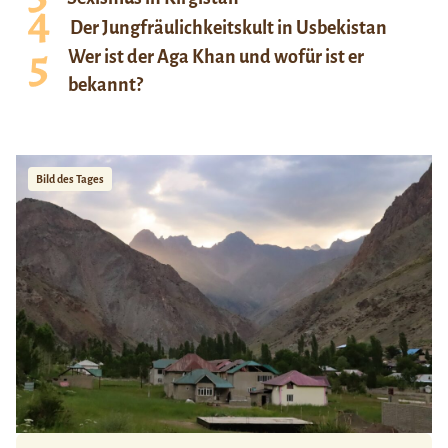
Der Jungfräulichkeitskult in Usbekistan
Wer ist der Aga Khan und wofür ist er
bekannt?
Bild des Tages