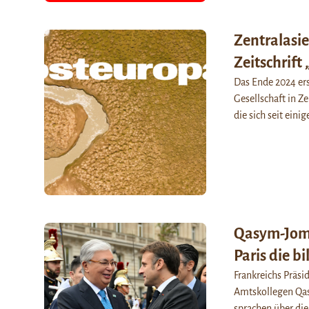
Zentralasi
Zeitschrift
Das Ende 2024 ers
Gesellschaft in Z
die sich seit eini
Qasym-Joma
Paris die b
Frankreichs Präs
Amtskollegen Qas
sprachen über die