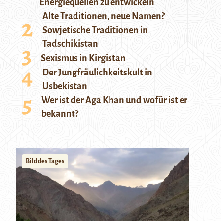
Energiequellen zu entwickeln
Alte Traditionen, neue Namen?
Sowjetische Traditionen in
Tadschikistan
Sexismus in Kirgistan
Der Jungfräulichkeitskult in
Usbekistan
Wer ist der Aga Khan und wofür ist er
bekannt?
Bild des Tages