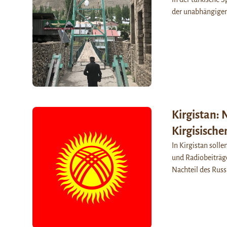
der unabhängige
Kirgistan: 
Kirgisische
In Kirgistan soll
und Radiobeiträge
Nachteil des Rus