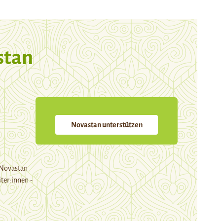
stan
Novastan unterstützen
 Novastan
ter:innen -