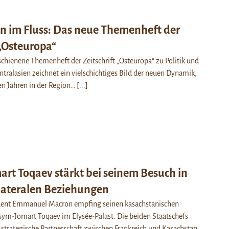
en im Fluss: Das neue Themenheft der
 „Osteuropa“
chienene Themenheft der Zeitschrift „Osteuropa“ zu Politik und
entralasien zeichnet ein vielschichtiges Bild der neuen Dynamik,
gen Jahren in der Region…
[...]
rt Toqaev stärkt bei seinem Besuch in
ilateralen Beziehungen
ident Emmanuel Macron empfing seinen kasachstanischen
ym-Jomart Toqaev im Elysée-Palast. Die beiden Staatschefs
 strategische Partnerschaft zwischen Frankreich und Kasachstan,