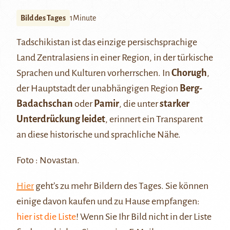
Bild des Tages
1Minute
Tadschikistan ist das einzige persischsprachige
Land Zentralasiens in einer Region, in der türkische
Sprachen und Kulturen vorherrschen. In
Chorugh
,
der Hauptstadt der unabhängigen Region
Berg-
Badachschan
oder
Pamir
, die unter
starker
Unterdrückung leidet
, erinnert ein Transparent
an diese historische und sprachliche Nähe.
Foto : Novastan.
Hier
geht’s zu mehr Bildern des Tages. Sie können
einige davon kaufen und zu Hause empfangen:
hier ist die Liste
! Wenn Sie Ihr Bild nicht in der Liste