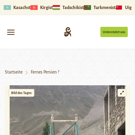
Kasachstan
Kirgistan
Tadschikistan
Turkmenistan
Uigu
Unterstützt uns
Startseite
Fernes Persien ?
Bild des Tages