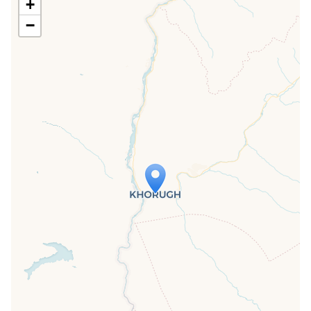
+
−
Travelers' Map wird geladen …
Wenn du dies siehst, nachdem deine
Seite vollständig geladen wurde,
fehlen leafletJS-Dateien.