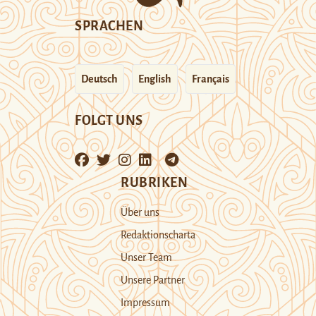
SPRACHEN
Deutsch
English
Français
FOLGT UNS
RUBRIKEN
Über uns
Redaktionscharta
Unser Team
Unsere Partner
Impressum