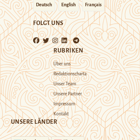
Deutsch
English
Français
FOLGT UNS
RUBRIKEN
Über uns
Redaktionscharta
Unser Team
Unsere Partner
Impressum
Kontakt
UNSERE LÄNDER