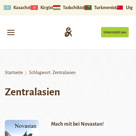
Kasachstan
Kirgistan
Tadschikistan
Turkmenistan
Uigu
Unterstützt uns
Startseite
Schlagwort:
Zentralasien
Zentralasien
Mach mit bei Novastan!