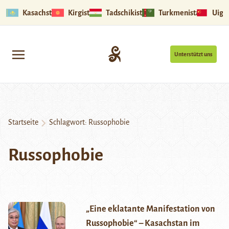
Kasachstan
Kirgistan
Tadschikistan
Turkmenistan
Uigu
Unterstützt uns
Startseite
Schlagwort:
Russophobie
Russophobie
„Eine eklatante Manifestation von
Russophobie“ – Kasachstan im