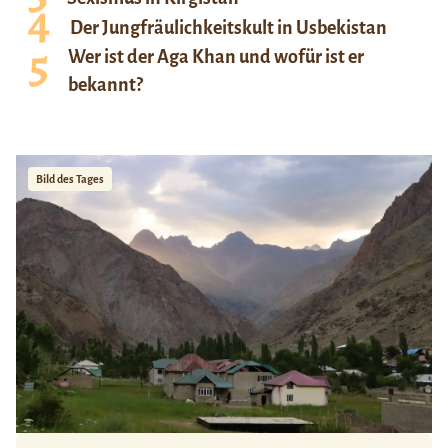
Der Jungfräulichkeitskult in Usbekistan
Wer ist der Aga Khan und wofür ist er
bekannt?
Bild des Tages