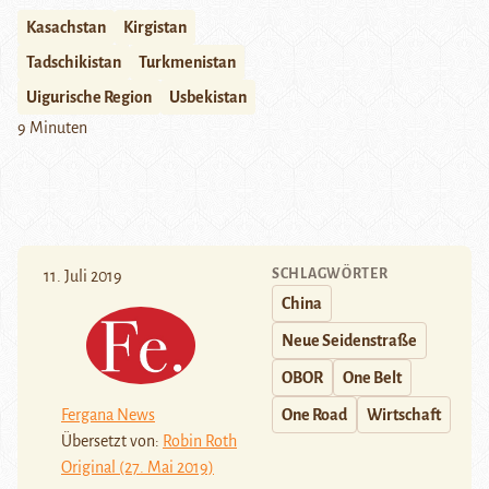
Kasachstan
Kirgistan
Tadschikistan
Turkmenistan
Uigurische Region
Usbekistan
9 Minuten
SCHLAGWÖRTER
11. Juli 2019
China
Neue Seidenstraße
OBOR
One Belt
Fergana News
One Road
Wirtschaft
Übersetzt von:
Robin Roth
Original (27. Mai 2019)