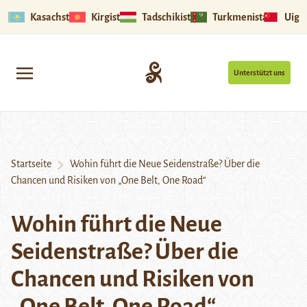
Kasachstan
Kirgistan
Tadschikistan
Turkmenistan
Uigu
Unterstützt uns
Startseite
Wohin führt die Neue Seidenstraße? Über die
Chancen und Risiken von „One Belt, One Road“
Wohin führt die Neue
Seidenstraße? Über die
Chancen und Risiken von
„One Belt, One Road“