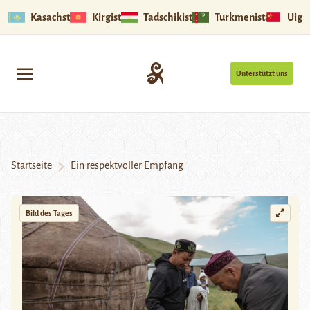
Kasachstan
Kirgistan
Tadschikistan
Turkmenistan
Uigu
Unterstützt uns
Startseite
Ein respektvoller Empfang
Bild des Tages