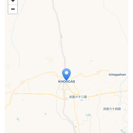
+
−
Travelers' Map wird geladen …
Wenn du dies siehst, nachdem deine
Seite vollständig geladen wurde,
fehlen leafletJS-Dateien.