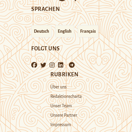
SPRACHEN
Deutsch
English
Français
FOLGT UNS
RUBRIKEN
Über uns
Redaktionscharta
Unser Team
Unsere Partner
Impressum