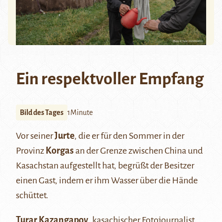
Ein respektvoller Empfang
Bild des Tages
1Minute
Vor seiner
Jurte
, die er für den Sommer in der
Provinz
Korgas
an der Grenze zwischen China und
Kasachstan aufgestellt hat, begrüßt der Besitzer
einen Gast, indem er ihm Wasser über die Hände
schüttet.
Turar Kazangapov
, kasachischer Fotojournalist