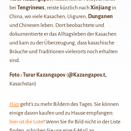
bei
Tengrinews
, reiste kürzlich nach
Xinjiang
in
China, wo viele Kasachen, Uiguren,
Dunganen
und Chinesen leben. Dort beobachtete und
dokumentierte er das Alltagsleben der Kasachen
und kam zu der Überzeugung, dass kasachische
Bräuche und Traditionen vielerorts noch erhalten
sind.
Foto : Turar Kazangapov
(
@Kazangapov.t
,
Kasachstan)
Hier
geht’s zu mehr Bildern des Tages. Sie können
einige davon kaufen und zu Hause empfangen:
hier ist die Liste
! Wenn Sie Ihr Bild nicht in der Liste
finden, schicken Sie uns eine E-Mail an