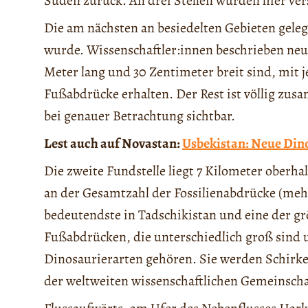
Süden zurück. An drei Stellen wurden hier ve
Die am nächsten an besiedelten Gebieten gelege
wurde. Wissenschaftler:innen beschrieben neu
Meter lang und 30 Zentimeter breit sind, mit 
Fußabdrücke erhalten. Der Rest ist völlig zu
bei genauer Betrachtung sichtbar.
Lest auch auf Novastan:
Usbekistan: Neue Din
Die zweite Fundstelle liegt 7 Kilometer oberha
an der Gesamtzahl der Fossilienabdrücke (mehr 
bedeutendste in Tadschikistan und eine der gr
Fußabdrücken, die unterschiedlich groß sind
Dinosaurierarten gehören. Sie werden Schirk
der weltweiten wissenschaftlichen Gemeinscha