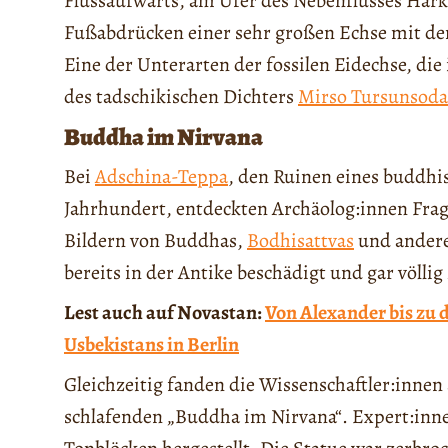
Flussaufwärts, am Ufer des Nebenflusses Harku
Fußabdrücken einer sehr großen Echse mit d
Eine der Unterarten der fossilen Eidechse, di
des tadschikischen Dichters
Mirso Tursunsoda
Buddha im Nirvana
Bei
Adschina-Teppa
, den Ruinen eines buddhi
Jahrhundert, entdeckten Archäolog:innen Frag
Bildern von Buddhas,
Bodhisattvas
und andere
bereits in der Antike beschädigt und gar völlig 
Lest auch auf Novastan:
Von Alexander bis zu 
Usbekistans in Berlin
Gleichzeitig fanden die Wissenschaftler:innen
schlafenden „Buddha im Nirvana“. Expert:inne