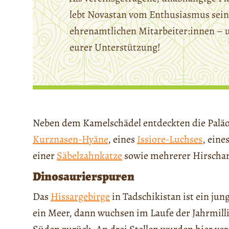
lebt Novastan vom Enthusiasmus sein
ehrenamtlichen Mitarbeiter:innen – 
eurer Unterstützung!
Neben dem Kamelschädel entdeckten die Paläo
Kurznasen-Hyäne
, eines
Issiore-Luchses
, eine
einer
Säbelzahnkatze
sowie mehrerer Hirschart
Dinosaurierspuren
Das
Hissargebirge
in Tadschikistan ist ein ju
ein Meer, dann wuchsen im Laufe der Jahrmill