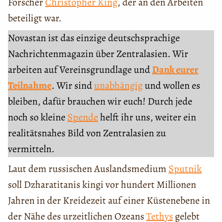
Forscher
Christopher King
, der an den Arbeiten
beteiligt war.
Novastan ist das einzige deutschsprachige
Nachrichtenmagazin über Zentralasien. Wir
arbeiten auf Vereinsgrundlage und
Dank eurer
Teilnahme
. Wir sind
unabhängig
und wollen es
bleiben, dafür brauchen wir euch! Durch jede
noch so kleine
Spende
helft ihr uns, weiter ein
realitätsnahes Bild von Zentralasien zu
vermitteln.
Laut dem russischen Auslandsmedium
Sputnik
soll Dzharatitanis kingi vor hundert Millionen
Jahren in der Kreidezeit auf einer Küstenebene in
der Nähe des urzeitlichen Ozeans
Tethys
gelebt