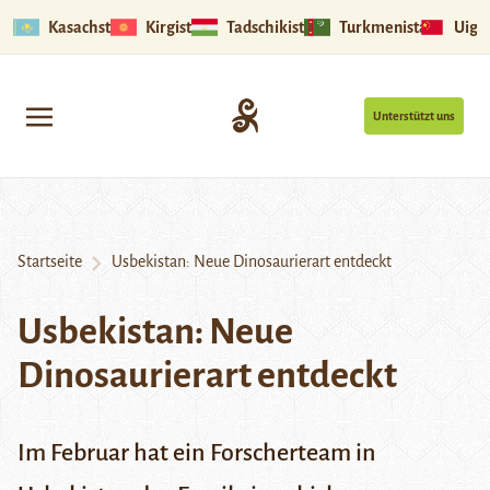
Kasachstan
Kirgistan
Tadschikistan
Turkmenistan
Uigu
Unterstützt uns
Startseite
Usbekistan: Neue Dinosaurierart entdeckt
Usbekistan: Neue
Dinosaurierart entdeckt
Im Februar hat ein Forscherteam in