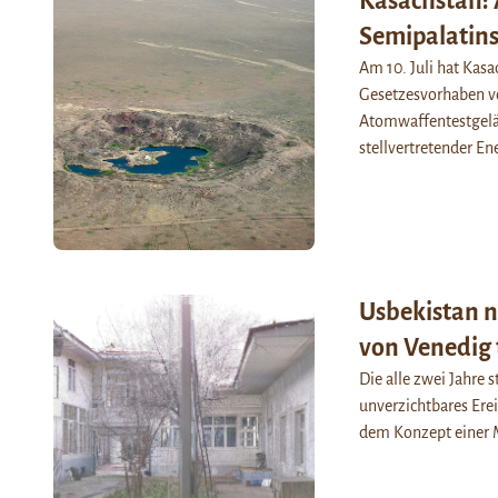
Kasachstan:
Semipalatins
Am 10. Juli hat Kasa
Gesetzesvorhaben vo
Atomwaffentestgelän
stellvertretender E
Usbekistan n
von Venedig t
Die alle zwei Jahre 
unverzichtbares Erei
dem Konzept einer 