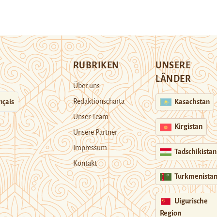
RUBRIKEN
UNSERE
LÄNDER
Über uns
Redaktionscharta
nçais
Kasachstan
Unser Team
Kirgistan
Unsere Partner
Impressum
Tadschikistan
Kontakt
Turkmenista
Uigurische
Region