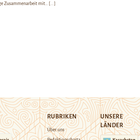
ige Zusammenarbeit mit…
[...]
RUBRIKEN
UNSERE
LÄNDER
Über uns
Redaktionscharta