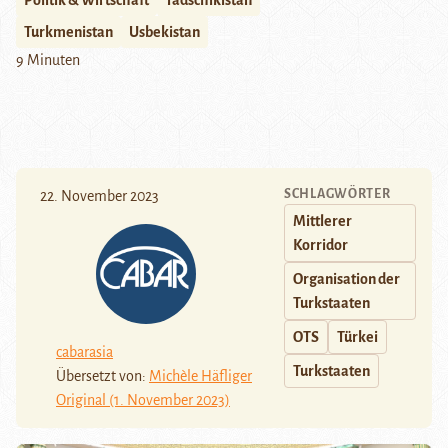
Politik & Wirtschaft
Tadschikistan
Turkmenistan
Usbekistan
9 Minuten
SCHLAGWÖRTER
22. November 2023
Mittlerer
Korridor
Organisation der
Turkstaaten
OTS
Türkei
cabarasia
Turkstaaten
Übersetzt von:
Michèle Häfliger
Original (1. November 2023)