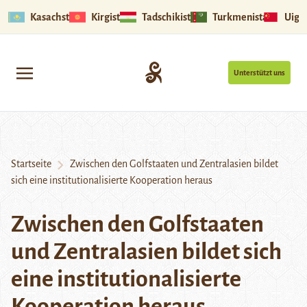
Kasachstan
Kirgistan
Tadschikistan
Turkmenistan
Uigu
Unterstützt uns
Startseite
Zwischen den Golfstaaten und Zentralasien bildet
sich eine institutionalisierte Kooperation heraus
Zwischen den Golfstaaten
und Zentralasien bildet sich
eine institutionalisierte
Kooperation heraus