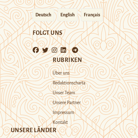
Deutsch
English
Français
FOLGT UNS
RUBRIKEN
Über uns
Redaktionscharta
Unser Team
Unsere Partner
Impressum
Kontakt
UNSERE LÄNDER