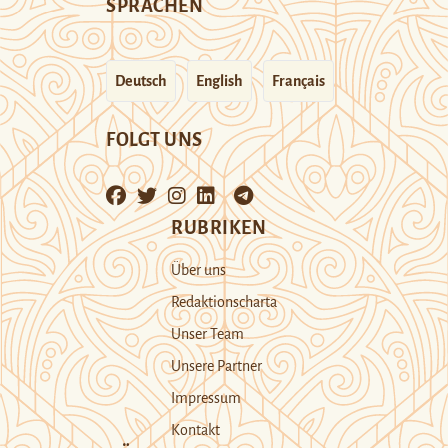
SPRACHEN
Deutsch
English
Français
FOLGT UNS
RUBRIKEN
Über uns
Redaktionscharta
Unser Team
Unsere Partner
Impressum
Kontakt