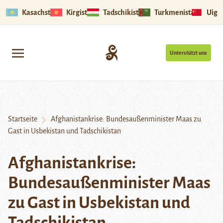
Kasachstan
Kirgistan
Tadschikistan
Turkmenistan
Uigu
Unterstützt uns
Startseite
Afghanistankrise: Bundesaußenminister Maas zu
Gast in Usbekistan und Tadschikistan
Afghanistankrise:
Bundesaußenminister Maas
zu Gast in Usbekistan und
Tadschikistan