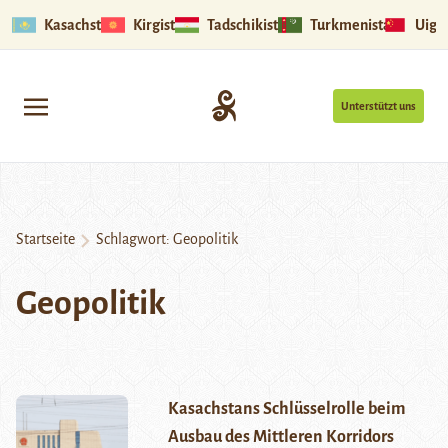
Kasachstan
Kirgistan
Tadschikistan
Turkmenistan
Uigu
Unterstützt uns
Startseite
Schlagwort:
Geopolitik
Geopolitik
Kasachstans Schlüsselrolle beim
Ausbau des Mittleren Korridors