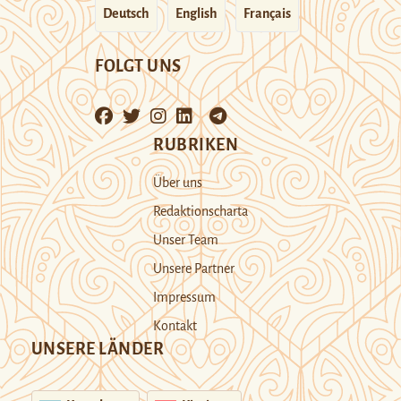
Deutsch
English
Français
FOLGT UNS
RUBRIKEN
Über uns
Redaktionscharta
Unser Team
Unsere Partner
Impressum
Kontakt
UNSERE LÄNDER