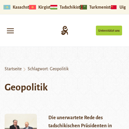
Kasachstan
Kirgistan
Tadschikistan
Turkmenistan
Uigu
Unterstützt uns
Startseite
Schlagwort:
Geopolitik
Geopolitik
Die unerwartete Rede des
tadschikischen Präsidenten in