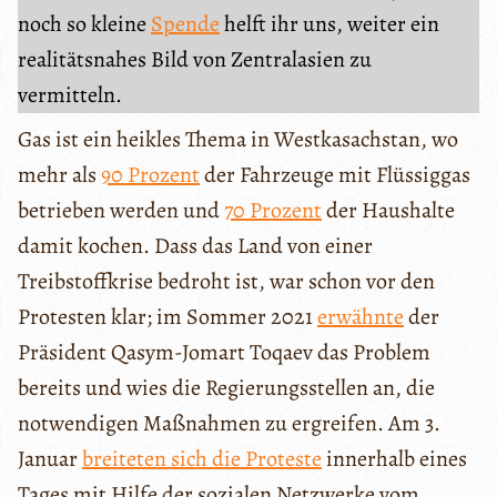
noch so kleine
Spende
helft ihr uns, weiter ein
realitätsnahes Bild von Zentralasien zu
vermitteln.
Gas ist ein heikles Thema in Westkasachstan, wo
mehr als
90 Prozent
der Fahrzeuge mit Flüssiggas
betrieben werden und
70 Prozent
der Haushalte
damit kochen. Dass das Land von einer
Treibstoffkrise bedroht ist, war schon vor den
Protesten klar; im Sommer 2021
erwähnte
der
Präsident Qasym-Jomart Toqaev das Problem
bereits und wies die Regierungsstellen an, die
notwendigen Maßnahmen zu ergreifen. Am 3.
Januar
breiteten sich die Proteste
innerhalb eines
Tages mit Hilfe der sozialen Netzwerke vom