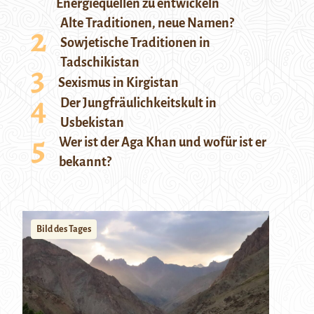
Energiequellen zu entwickeln
Alte Traditionen, neue Namen?
Sowjetische Traditionen in
Tadschikistan
Sexismus in Kirgistan
Der Jungfräulichkeitskult in
Usbekistan
Wer ist der Aga Khan und wofür ist er
bekannt?
Bild des Tages