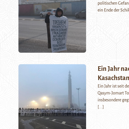
politischen Gefan
ein Ende der Sch
Ein Jahr n
Kasachstan
Ein Jahr ist seit
Qasym-Jomart Toq
insbesondere gege
[...]