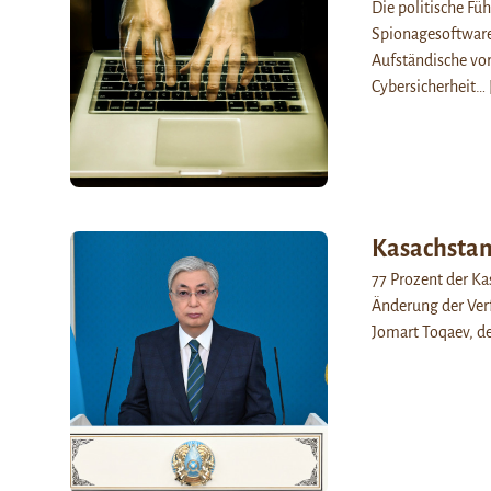
Die politische Fü
Spionagesoftware
Aufständische vor
Cybersicherheit…
Kasachstan
77 Prozent der Ka
Änderung der Ver
Jomart Toqaev, d