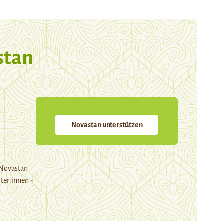
stan
Novastan unterstützen
 Novastan
ter:innen -