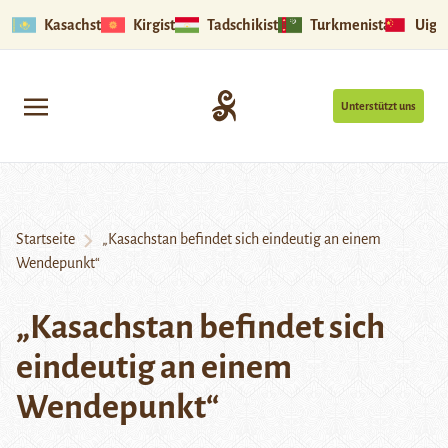
Kasachstan
Kirgistan
Tadschikistan
Turkmenistan
Uigu
Unterstützt uns
Startseite
„Kasachstan befindet sich eindeutig an einem
Wendepunkt“
„Kasachstan befindet sich
eindeutig an einem
Wendepunkt“