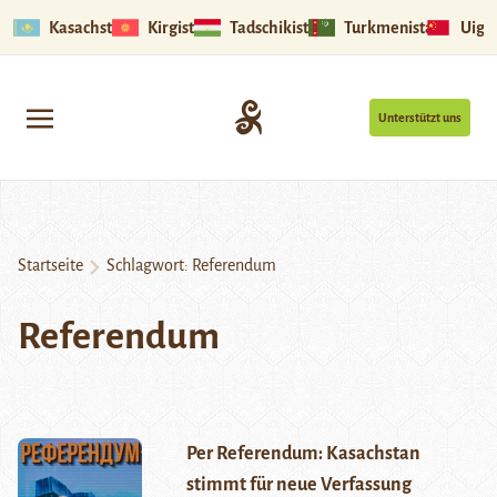
Kasachstan
Kirgistan
Tadschikistan
Turkmenistan
Uigu
Unterstützt uns
Startseite
Schlagwort:
Referendum
Referendum
Per Referendum: Kasachstan
stimmt für neue Verfassung