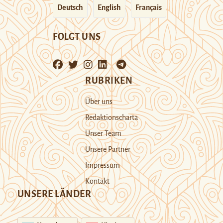
Deutsch
English
Français
FOLGT UNS
RUBRIKEN
Über uns
Redaktionscharta
Unser Team
Unsere Partner
Impressum
Kontakt
UNSERE LÄNDER