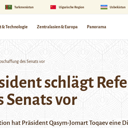
Turkmenistan
Uigurische Region
Usbekistan
 & Technologie
Zentralasien & Europa
Panorama
bschaffung des Senats vor
sident schlägt Ref
 Senats vor
ation hat Präsident Qasym-Jomart Toqaev eine D