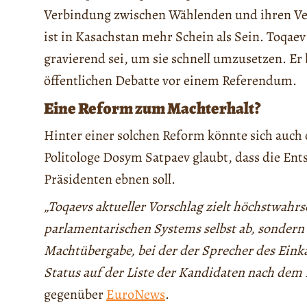
Verbindung zwischen Wählenden und ihren Ver
ist in Kasachstan mehr Schein als Sein. Toqaev
gravierend sei, um sie schnell umzusetzen. Er
öffentlichen Debatte vor einem Referendum.
Eine Reform zum Machterhalt?
Hinter einer solchen Reform könnte sich auch e
Politologe Dosym Satpaev glaubt, dass die En
Präsidenten ebnen soll.
„Toqaevs aktueller Vorschlag zielt höchstwahr
parlamentarischen Systems selbst ab, sondern
Machtübergabe, bei der der Sprecher des Ei
Status auf der Liste der Kandidaten nach dem
gegenüber
EuroNews
.