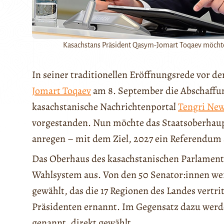
Kasachstans Präsident Qasym-Jomart Toqaev möchte
In seiner traditionellen Eröffnungsrede vor 
Jomart Toqaev
am 8. September die Abschaffung
kasachstanische Nachrichtenportal
Tengri Ne
vorgestanden. Nun möchte das Staatsoberhaup
anregen – mit dem Ziel, 2027 ein Referendum 
Das Oberhaus des kasachstanischen Parlaments
Wahlsystem aus. Von den 50 Senator:innen we
gewählt, das die 17 Regionen des Landes vertri
Präsidenten ernannt. Im Gegensatz dazu werd
genannt, direkt gewählt.