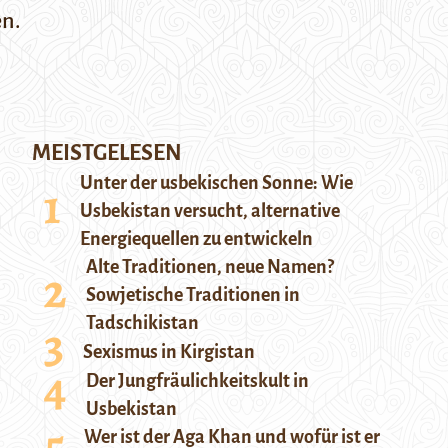
en.
MEISTGELESEN
Unter der usbekischen Sonne: Wie
Usbekistan versucht, alternative
Energiequellen zu entwickeln
Alte Traditionen, neue Namen?
Sowjetische Traditionen in
Tadschikistan
Sexismus in Kirgistan
Der Jungfräulichkeitskult in
Usbekistan
Wer ist der Aga Khan und wofür ist er