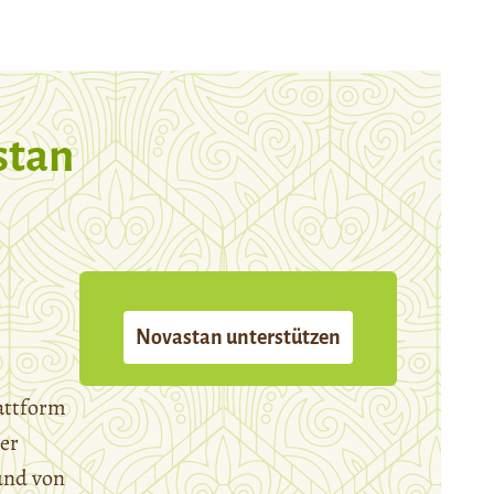
stan
Novastan unterstützen
attform
er
und von