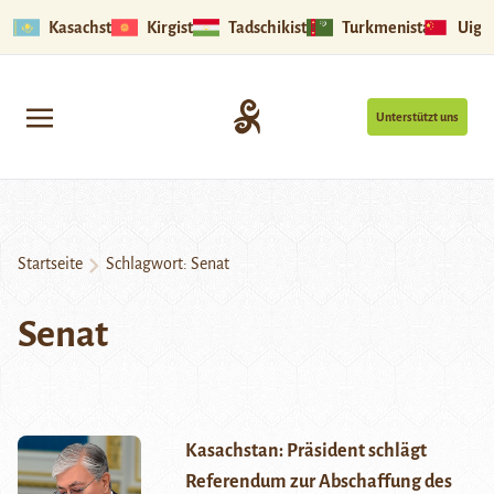
Kasachstan
Kirgistan
Tadschikistan
Turkmenistan
Uigu
Unterstützt uns
Startseite
Schlagwort:
Senat
Senat
Kasachstan: Präsident schlägt
Referendum zur Abschaffung des