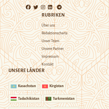
RUBRIKEN
Über uns
Redaktionscharta
Unser Team
Unsere Partner
Impressum
Kontakt
UNSERE LÄNDER
Kasachstan
Kirgistan
Tadschikistan
Turkmenistan