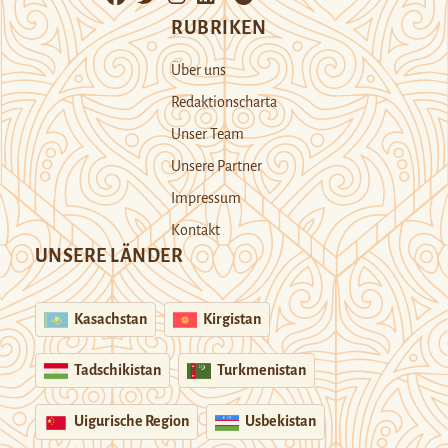
RUBRIKEN
Über uns
Redaktionscharta
Unser Team
Unsere Partner
Impressum
Kontakt
UNSERE LÄNDER
Kasachstan
Kirgistan
Tadschikistan
Turkmenistan
Uigurische Region
Usbekistan