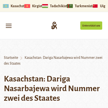
Kasachstan
Kirgistan
Tadschikistan
Turkmenistan
Uigu
Unterstützt uns
Startseite
Kasachstan: Dariga Nasarbajewa wird Nummer zwei
des Staates
Kasachstan: Dariga
Nasarbajewa wird Nummer
zwei des Staates