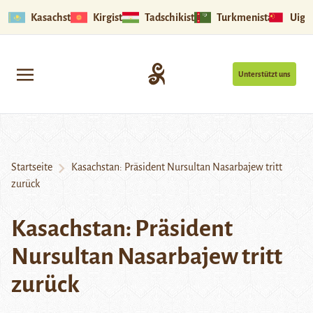
Kasachstan
Kirgistan
Tadschikistan
Turkmenistan
Uigu
Unterstützt uns
Startseite
Kasachstan: Präsident Nursultan Nasarbajew tritt
zurück
Kasachstan: Präsident
Nursultan Nasarbajew tritt
zurück