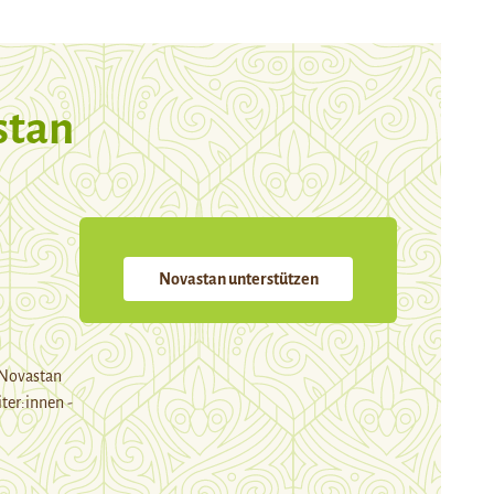
stan
Novastan unterstützen
 Novastan
ter:innen -