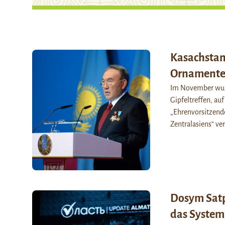
Kasachstan 
Ornament
Im November wurd
Gipfeltreffen, auf
„Ehrenvorsitzend
Zentralasiens“ ve
Dosym Satp
das System