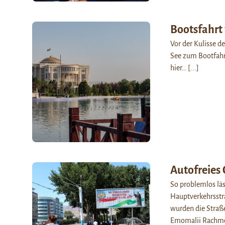
Bootsfahrt
Vor der Kulisse d
See zum Bootfahre
hier…
[...]
Autofreies
So problemlos läs
Hauptverkehrsstr
wurden die Straße
Emomalii Rachmo