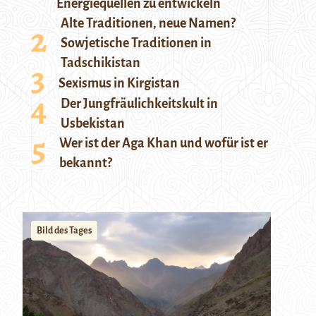
Energiequellen zu entwickeln
Alte Traditionen, neue Namen?
Sowjetische Traditionen in
Tadschikistan
Sexismus in Kirgistan
Der Jungfräulichkeitskult in
Usbekistan
Wer ist der Aga Khan und wofür ist er
bekannt?
Bild des Tages