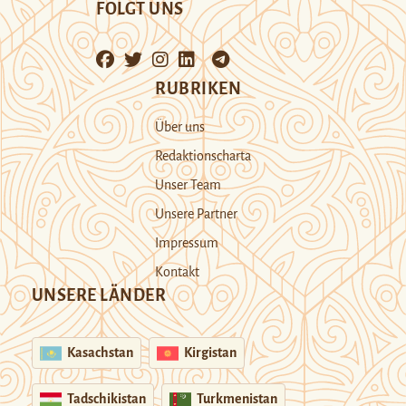
FOLGT UNS
RUBRIKEN
Über uns
Redaktionscharta
Unser Team
Unsere Partner
Impressum
Kontakt
UNSERE LÄNDER
Kasachstan
Kirgistan
Tadschikistan
Turkmenistan