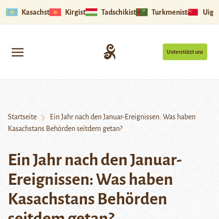
Kasachstan
Kirgistan
Tadschikistan
Turkmenistan
Uigu
Unterstützt uns
Startseite
Ein Jahr nach den Januar-Ereignissen: Was haben
Kasachstans Behörden seitdem getan?
Ein Jahr nach den Januar-
Ereignissen: Was haben
Kasachstans Behörden
seitdem getan?