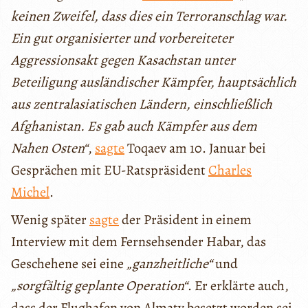
keinen Zweifel, dass dies ein Terroranschlag war.
Ein gut organisierter und vorbereiteter
Aggressionsakt gegen Kasachstan unter
Beteiligung ausländischer Kämpfer, hauptsächlich
aus zentralasiatischen Ländern, einschließlich
Afghanistan. Es gab auch Kämpfer aus dem
Nahen Osten“
,
sagte
Toqaev am 10. Januar bei
Gesprächen mit EU-Ratspräsident
Charles
Michel
.
Wenig später
sagte
der Präsident in einem
Interview mit dem Fernsehsender Habar, das
Geschehene sei eine
„ganzheitliche“
und
„sorgfältig geplante Operation“
. Er erklärte auch,
dass der Flughafen von Almaty besetzt worden sei,