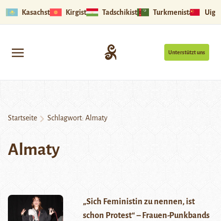
Kasachstan
Kirgistan
Tadschikistan
Turkmenistan
Uigu
Unterstützt uns
Startseite
Schlagwort:
Almaty
Almaty
„Sich Feministin zu nennen, ist
schon Protest“ – Frauen-Punkbands