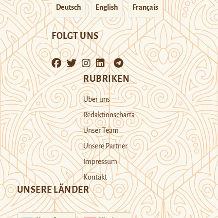
Deutsch
English
Français
FOLGT UNS
RUBRIKEN
Über uns
Redaktionscharta
Unser Team
Unsere Partner
Impressum
Kontakt
UNSERE LÄNDER