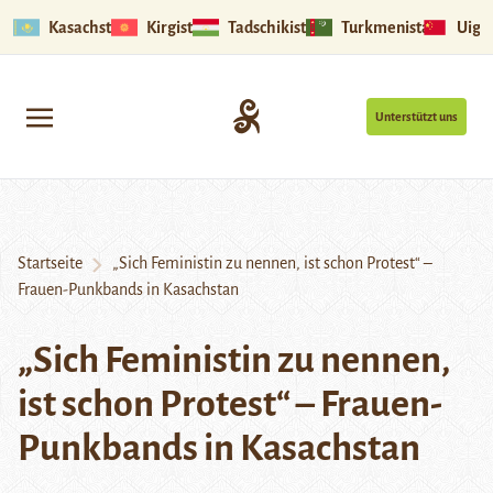
Kasachstan
Kirgistan
Tadschikistan
Turkmenistan
Uigu
Unterstützt uns
Startseite
„Sich Feministin zu nennen, ist schon Protest“ –
Frauen-Punkbands in Kasachstan
„Sich Feministin zu nennen,
ist schon Protest“ – Frauen-
Punkbands in Kasachstan