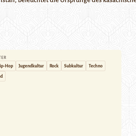
hstan
, beleuchtet die Ursprünge des kasachisc
TER
ip-Hop
Jugendkultur
Rock
Subkultur
Techno
nd