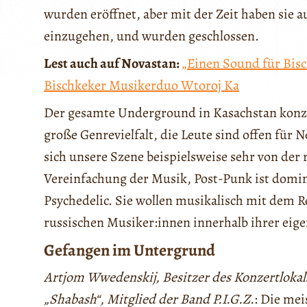
wurden eröffnet, aber mit der Zeit haben sie 
einzugehen, und wurden geschlossen.
Lest auch auf Novastan:
„Einen Sound für Bisc
Bischkeker Musikerduo Wtoroj Ka
Der gesamte Underground in Kasachstan konzent
große Genrevielfalt, die Leute sind offen für
sich unsere Szene beispielsweise sehr von der 
Vereinfachung der Musik, Post-Punk ist domin
Psychedelic. Sie wollen musikalisch mit dem R
russischen Musiker:innen innerhalb ihrer eige
Gefangen im Untergrund
Artjom Wwedenskij, Besitzer des Konzertlokal
„Shabash“, Mitglied der Band P.I.G.Z.
: Die mei