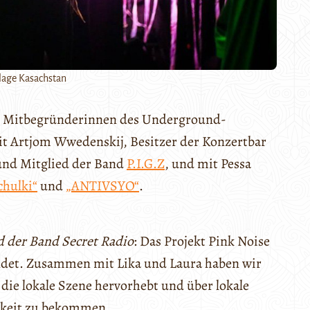
llage Kasachstan
d Mitbegründerinnen des Underground-
mit Artjom Wwedenskij, Besitzer der Konzertbar
nd Mitglied der Band
P.I.G.Z
, und mit Pessa
chulki“
und
„ANTIVSYO“
.
d der Band Secret Radio
: Das Projekt Pink Noise
ndet. Zusammen mit Lika und Laura haben wir
die lokale Szene hervorhebt und über lokale
keit zu bekommen.