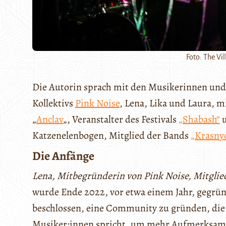
Foto: The Vi
Die Autorin sprach mit den Musikerinnen un
Kollektivs
Pink Noise
, Lena, Lika und Laura, 
„
Anclav
„, Veranstalter des Festivals
„Shabash“
u
Katzenelenbogen, Mitglied der Bands
„Krasny
Die Anfänge
Lena, Mitbegründerin von Pink Noise, Mitglie
wurde Ende 2022, vor etwa einem Jahr, gegrü
beschlossen, eine Community zu gründen, die 
Musiker:innen spricht, um mehr Aufmerksam