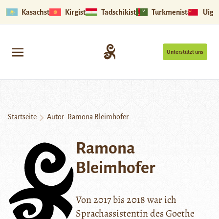
Kasachstan
Kirgistan
Tadschikistan
Turkmenistan
Uigu
Unterstützt uns
Startseite
Autor: Ramona Bleimhofer
Ramona
Bleimhofer
Von 2017 bis 2018 war ich
Sprachassistentin des Goethe