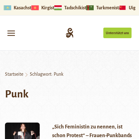
Kasachstan
Kirgistan
Tadschikistan
Turkmenistan
Uigu
Unterstützt uns
Startseite
Schlagwort:
Punk
Punk
„Sich Feministin zu nennen, ist
schon Protest“ – Frauen-Punkbands