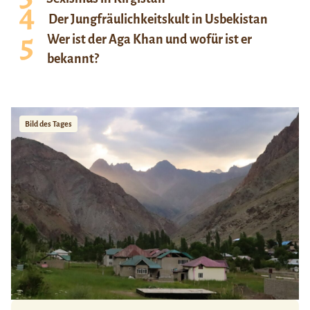
Der Jungfräulichkeitskult in Usbekistan
Wer ist der Aga Khan und wofür ist er
bekannt?
Bild des Tages