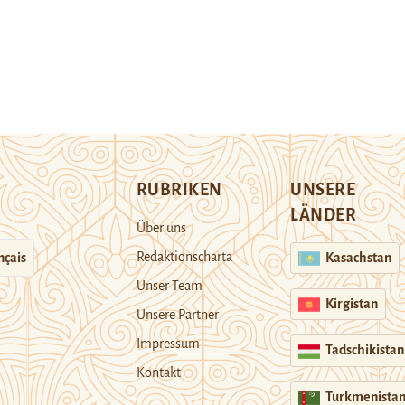
RUBRIKEN
UNSERE
LÄNDER
Über uns
Redaktionscharta
nçais
Kasachstan
Unser Team
Kirgistan
Unsere Partner
Impressum
Tadschikistan
Kontakt
Turkmenista